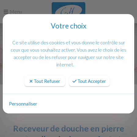
Menu
Votre choix
Ce site utilise des cookies et vous donne le contrôle sur
ceux que vous souhaitez activer. Vous avez le choix de les
accepter ou de les refuser pour naviguer sur notre site
internet.
Tout Refuser
Tout Accepter
Accueil
Actualités
Receveur de douche en pierre naturelle : design, confort et durabilité
Personnaliser
Receveur de douche en pierre