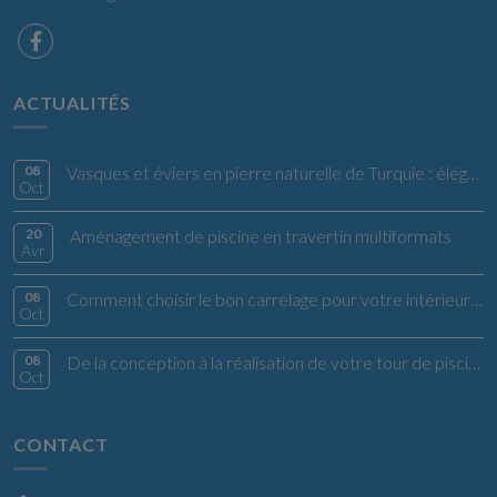
ACTUALITÉS
08
Vasques et éviers en pierre naturelle de Turquie : élégance et authenticité
Oct
20
Aménagement de piscine en travertin multiformats
Avr
08
Comment choisir le bon carrelage pour votre intérieur dans le Var ?
Oct
08
De la conception à la réalisation de votre tour de piscine : guide complet pour un aménagement réussi
Oct
CONTACT