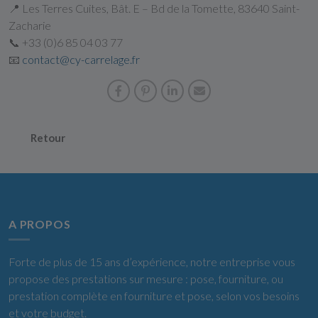
📍 Les Terres Cuites, Bât. E – Bd de la Tomette, 83640 Saint-
Zacharie
📞 +33 (0)6 85 04 03 77
📧
contact@cy-carrelage.fr
Retour
A PROPOS
Forte de plus de 15 ans d’expérience, notre entreprise vous
propose des prestations sur mesure : pose, fourniture, ou
prestation complète en fourniture et pose, selon vos besoins
et votre budget.