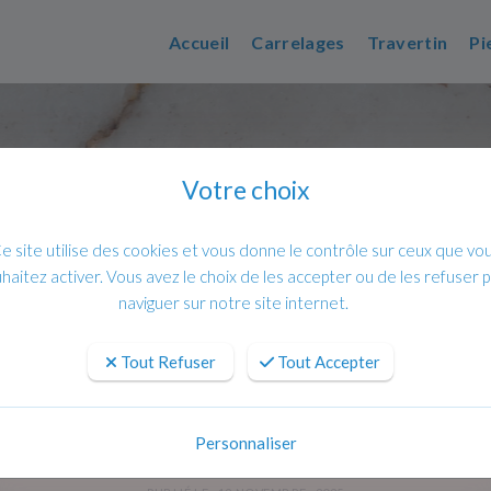
Accueil
Carrelages
Travertin
Pi
Votre choix
e site utilise des cookies et vous donne le contrôle sur ceux que vo
haitez activer. Vous avez le choix de les accepter ou de les refuser 
naviguer sur notre site internet.
rrelage dans le Var : expertise, qualité et design
Tout Refuser
Tout Accepter
m CY Carrelage dans le Var : experti
Personnaliser