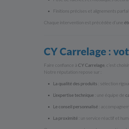
Finitions précises et alignements parfai
Chaque intervention est précédée d’une
ét
CY Carrelage : vot
Faire confiance à
CY Carrelage
, c’est choisi
Notre réputation repose sur :
La qualité des produits
: sélection rigo
L’expertise technique
: une équipe de
c
Le conseil personnalisé
: accompagnemen
La proximité
: un service réactif et hum