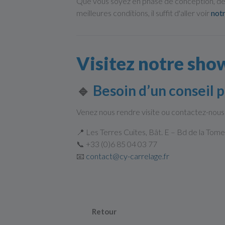
Que vous soyez en phase de conception, de
meilleures conditions, il suffit d'aller voir
notr
Visitez notre sho
🔹
Besoin d’un conseil p
Venez nous rendre visite ou contactez-nous 
📍 Les Terres Cuites, Bât. E – Bd de la Tom
📞 +33 (0)6 85 04 03 77
📧
contact@cy-carrelage.fr
Retour