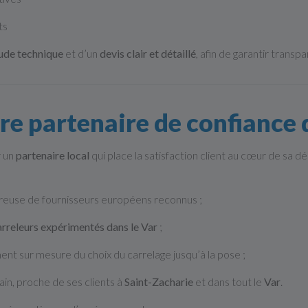
ts
ude technique
et d’un
devis clair et détaillé
, afin de garantir transp
re partenaire de confiance 
r un
partenaire local
qui place la satisfaction client au cœur de sa 
ureuse de fournisseurs européens reconnus ;
arreleurs expérimentés dans le Var
;
t sur mesure du choix du carrelage jusqu’à la pose ;
ain, proche de ses clients à
Saint-Zacharie
et dans tout le
Var
.