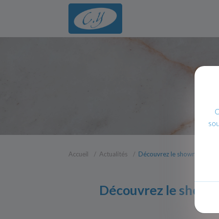
C
sou
Accueil
Actualités
Découvrez le showroom CY Ca
Découvrez le showroo