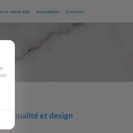
erre naturelle
Actualités
Contact
us
pour
se, qualité et design