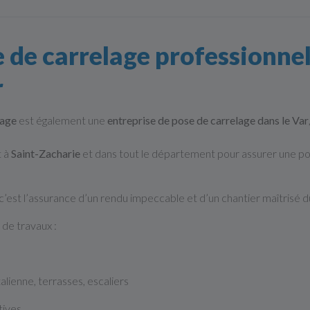
e de carrelage professionne
r
lage
est également une
entreprise de pose de carrelage dans le Var
t à
Saint-Zacharie
et dans tout le département pour assurer une po
 c’est l’assurance d’un rendu impeccable et d’un chantier maîtrisé du
de travaux :
alienne, terrasses, escaliers
tives